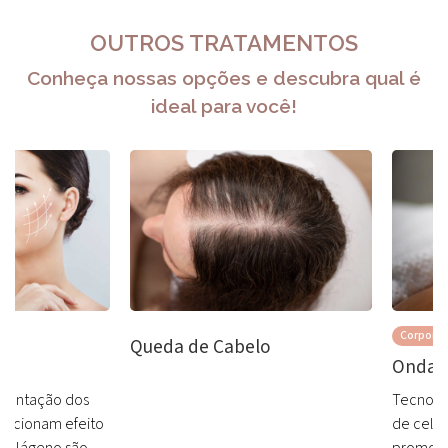
OUTROS TRATAMENTOS
Conheça nossas opções e descubra qual é
ideal para você!
Corporal
Queda de Cabelo
Onda 
stentação dos
Tecnolo
porcionam efeito
de celul