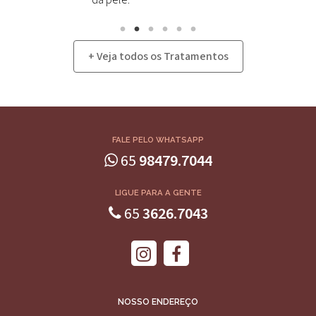
da pele.
+ Veja todos os Tratamentos
FALE PELO WHATSAPP
65
98479.7044
LIGUE PARA A GENTE
65
3626.7043
NOSSO ENDEREÇO