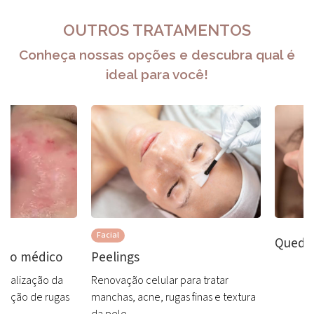
OUTROS TRATAMENTOS
Conheça nossas opções e descubra qual é
ideal para você!
Facial
Queda
nto médico
Peelings
ormalização da
Renovação celular para tratar
edução de rugas
manchas, acne, rugas finas e textura